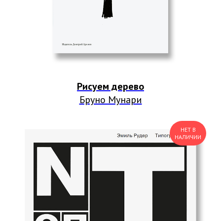
Рисуем дерево
Бруно Мунари
НЕТ В
НАЛИЧИИ