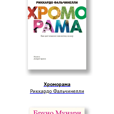
Хроморама
Риккардо Фальчинелли