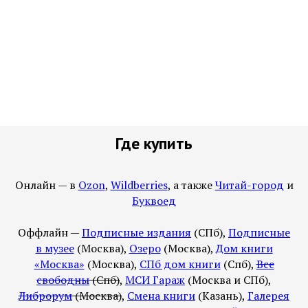
Где купить
Онлайн — в
Ozon
,
Wildberries
, а также
Читай-город
и
Буквоед
Оффлайн —
Подписные издания
(СПб),
Подписные
в музее
(Москва),
Озеро
(Москва),
Дом книги
«Москва»
(Москва),
СПб дом книги
(Спб),
Все
свободны
(Спб)
,
МСИ Гараж
(Москва и СПб),
Либрорум
(Москва)
,
Смена книги
(Казань),
Галерея