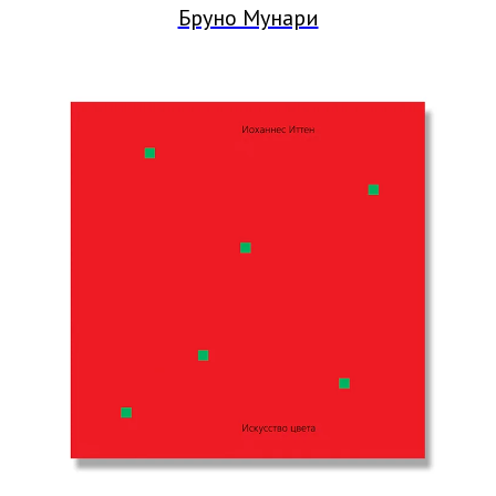
Бруно Мунари