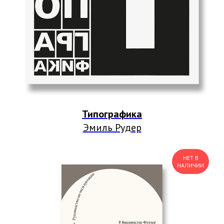
Типографика
Эмиль Рудер
НЕТ В
НАЛИЧИИ